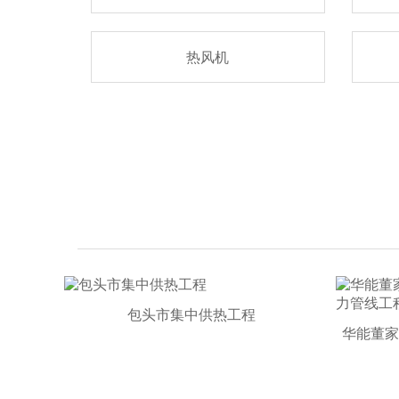
热风机
包头市集中供热工程
产”清洁
华能董家