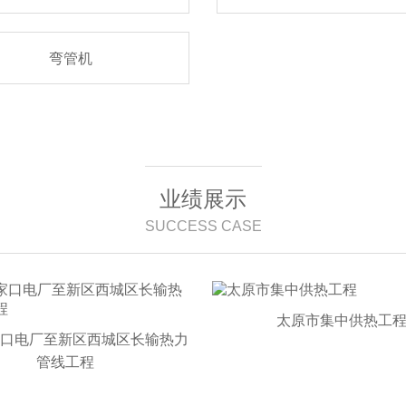
弯管机
业绩展示
SUCCESS CASE
太原市集中供热工
口电厂至新区西城区长输热力
管线工程