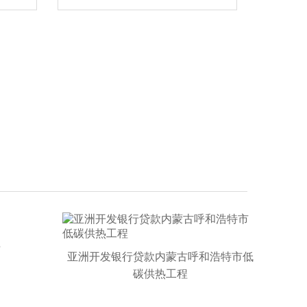
程
亚洲开发银行贷款内蒙古呼和浩特市低
呼和
碳供热工程