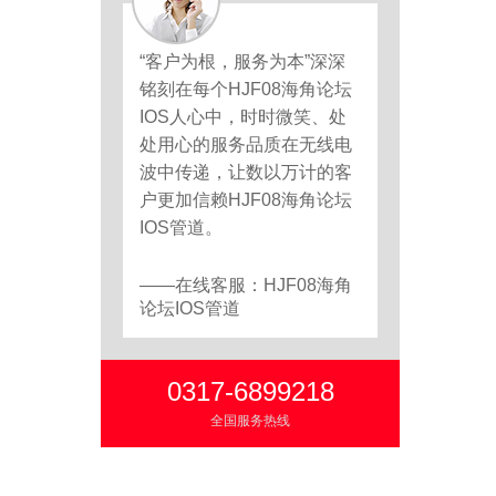
“客户为根，服务为本”深深
铭刻在每个HJF08海角论坛
IOS人心中，时时微笑、处
处用心的服务品质在无线电
波中传递，让数以万计的客
户更加信赖HJF08海角论坛
IOS管道。
——在线客服：HJF08海角
论坛IOS管道
0317-6899218
全国服务热线