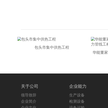
包头市集中供热工程
产”清洁
华能董家
关于公司
企业能力
领导致辞
生产设备
企业简介
检测设备
企业文化
设备运输