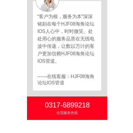
“客户为根，服务为本”深深
铭刻在每个HJF08海角论坛
IOS人心中，时时微笑、处
处用心的服务品质在无线电
波中传递，让数以万计的客
户更加信赖HJF08海角论坛
IOS管道。
——在线客服：HJF08海角
论坛IOS管道
0317-6899218
全国服务热线